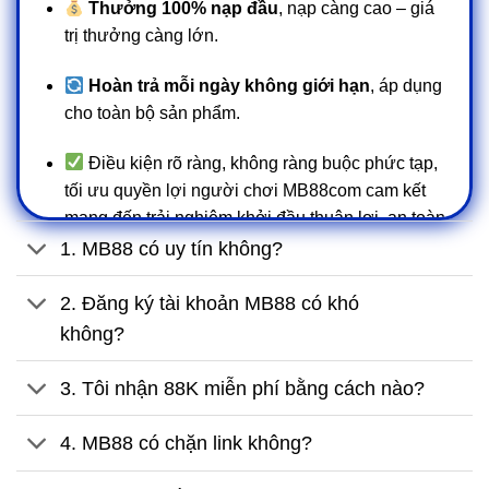
Thưởng 100% nạp đầu
, nạp càng cao – giá
trị thưởng càng lớn.
Hoàn trả mỗi ngày không giới hạn
, áp dụng
cho toàn bộ sản phẩm.
Điều kiện rõ ràng, không ràng buộc phức tạp,
tối ưu quyền lợi người chơi MB88com cam kết
mang đến trải nghiệm khởi đầu thuận lợi, an toàn
và công bằng cho mọi thành viên mới.
1. MB88 có uy tín không?
Hệ sinh thái giải trí toàn diện tại
2. Đăng ký tài khoản MB88 có khó
MB88.COM
không?
Không chỉ là nhà cái trực tuyến uy tín,
mb88.com
còn là nền tảng giải trí số quy mô lớn với
3. Tôi nhận 88K miễn phí bằng cách nào?
đa dạng sản phẩm đẳng cấp quốc tế:
4. MB88 có chặn link không?
Cá cược thể thao
: Tỷ lệ kèo cạnh tranh, cập